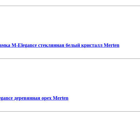
амка M-Elegance стеклянная белый кристалл Merten
gance деревянная орех Merten