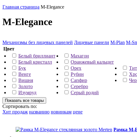
Главная страница
M-Elegance
M-Elegance
Механизмы без лицевых панелей
Лицевые панели
M-Plan
M-Sm
Цвет
Белый бриллиант
Махагон
Белый кристалл
Оранжевый кальцит
Бук
Орех
Тит
Венге
Рубин
Хр
Вишня
Сапфир
Чер
Золото
Серебро
Изумруд
Серый родий
Сортировать по:
Хит продаж
названию
новинкам
цене
Рамка M-E