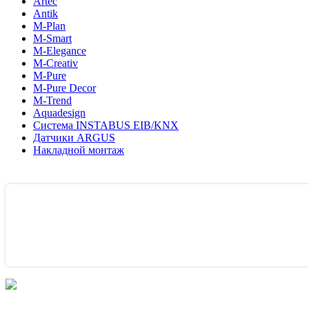
Artec
Antik
M-Plan
M-Smart
M-Elegance
M-Creativ
M-Pure
M-Pure Decor
M-Trend
Aquadesign
Система INSTABUS EIB/KNX
Датчики ARGUS
Накладной монтаж