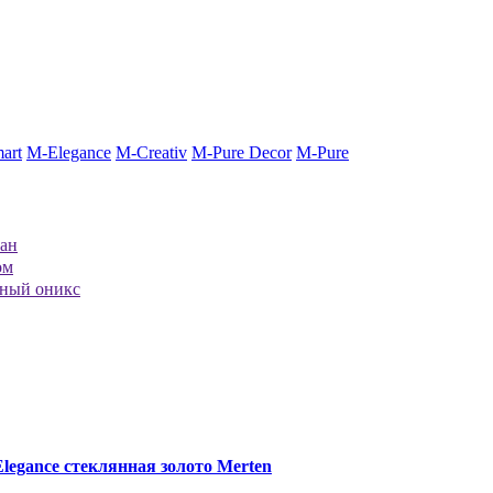
art
M-Elegance
M-Creativ
M-Pure Decor
M-Pure
ан
ом
ный оникс
legance стеклянная золото Merten