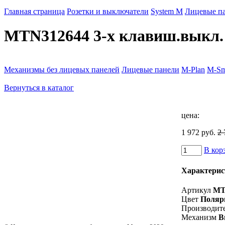
Главная страница
Розетки и выключатели
System M
Лицевые п
MTN312644 3-х клавиш.выкл.
Механизмы без лицевых панелей
Лицевые панели
M-Plan
M-Sm
Вернуться в каталог
цена:
1 972 руб.
2 
В кор
Характерис
Артикул
MT
Цвет
Поляр
Производит
Механизм
В