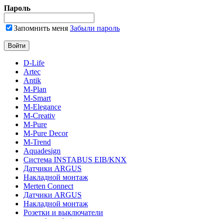
Пароль
Запомнить меня
Забыли пароль
D-Life
Artec
Antik
M-Plan
M-Smart
M-Elegance
M-Creativ
M-Pure
M-Pure Decor
M-Trend
Aquadesign
Система INSTABUS EIB/KNX
Датчики ARGUS
Накладной монтаж
Merten Connect
Датчики ARGUS
Накладной монтаж
Розетки и выключатели