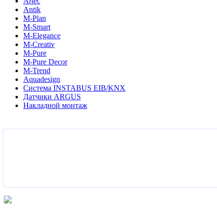
Artec
Antik
M-Plan
M-Smart
M-Elegance
M-Creativ
M-Pure
M-Pure Decor
M-Trend
Aquadesign
Система INSTABUS EIB/KNX
Датчики ARGUS
Накладной монтаж