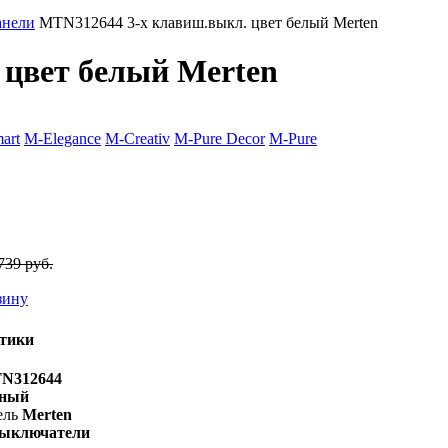
анели
MTN312644 3-х клавиш.выкл. цвет белый Merten
 цвет белый Merten
art
M-Elegance
M-Creativ
M-Pure Decor
M-Pure
739 руб.
зину
тики
N312644
ный
ель
Merten
ыключатели