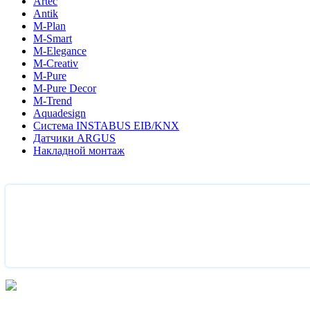
Artec
Antik
M-Plan
M-Smart
M-Elegance
M-Creativ
M-Pure
M-Pure Decor
M-Trend
Aquadesign
Система INSTABUS EIB/KNX
Датчики ARGUS
Накладной монтаж