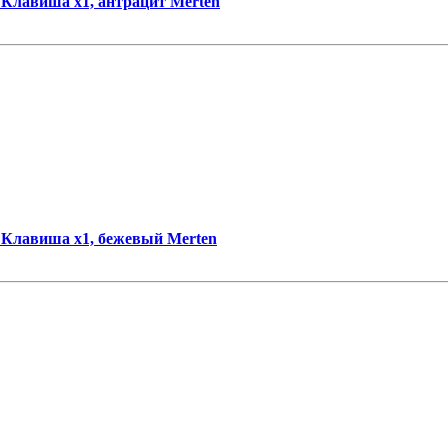
Клавиша x1, антрацит Merten
Клавиша x1, бежевый Merten