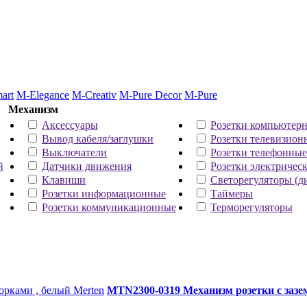
art
M-Elegance
M-Creativ
M-Pure Decor
M-Pure
Механизм
Аксессуары
Розетки компьютер
Вывод кабеля/заглушки
Розетки телевизион
Выключатели
Розетки телефонные
й
Датчики движения
Розетки электричес
Клавиши
Светорегуляторы (
Розетки информационные
Таймеры
Розетки коммуникационные
Терморегуляторы
MTN2300-0319 Механизм розетки с зазе