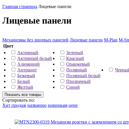
Главная страница
Лицевые панели
Лицевые панели
Механизмы без лицевых панелей
Лицевые панели
M-Plan
M-Sm
Цвет
Активный
Зеленый
Активный белый
Красный
Алюминий
Оранжевый
Антрацит
Полярный
Черны
Бежевый
Полярный белый
Белый
Прозрачный
Желтый
Синий
Сортировать по:
Хит продаж
названию
новинкам
цене