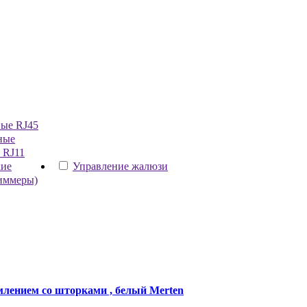
ные RJ45
ные
 RJ11
кие
Управление жалюзи
диммеры)
млением со шторками , белый Merten